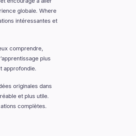
 et encourage à aller
érience globale. Where
tions intéressantes et
mieux comprendre,
l’apprentissage plus
t approfondie.
dées originales dans
éable et plus utile.
cations complètes.