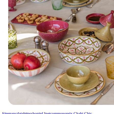
Sitemapcdatahttpsshopinf Inetcommonoprix Chabi Chic