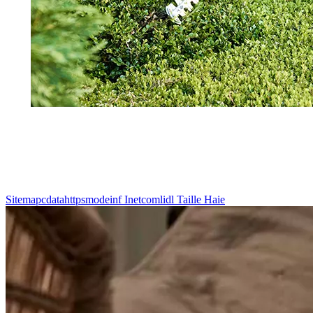
Sitemapcdatahttpsmodeinf Inetcomlidl Taille Haie