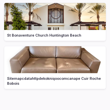
St Bonaventure Church Huntington Beach
Sitemapcdatahttpdekokniqoocomcanape Cuir Roche
Bobois