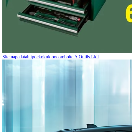
Sitemapcdatahttpdekokniqoocomboite A Outils Lidl