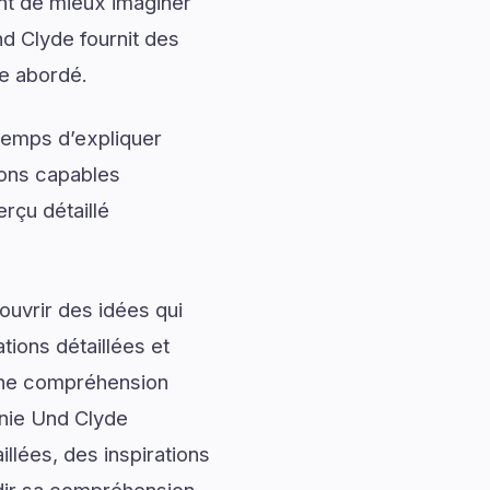
ent de mieux imaginer
d Clyde fournit des
me abordé.
temps d’expliquer
ions capables
rçu détaillé
uvrir des idées qui
tions détaillées et
onne compréhension
nie Und Clyde
llées, des inspirations