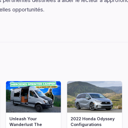
 pertinentes destinées à aider le lecteur à approfo
elles opportunités.
kniqoocommeche
Unleash Your
2022 Honda Odyssey
Wanderlust The
Configurations