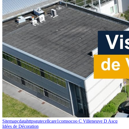
Sitemapcdatahttpsgutecellcare1comsocoo C Villeneuve D Ascq
Idées de Décoration