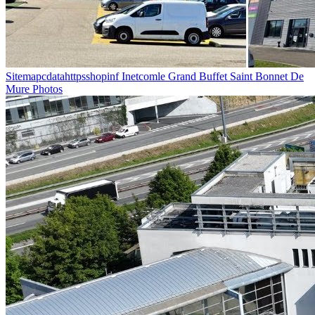
Sitemapcdatahttpsshopinf Inetcomle Grand Buffet Saint Bonnet De
Mure Photos