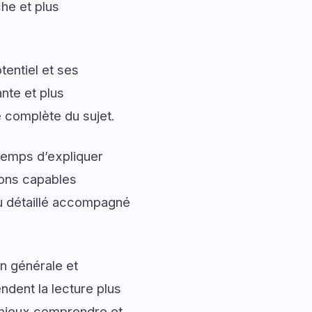
che et plus
entiel et ses
nte et plus
e complète du sujet.
temps d’expliquer
ions capables
çu détaillé accompagné
n générale et
ndent la lecture plus
mieux comprendre et