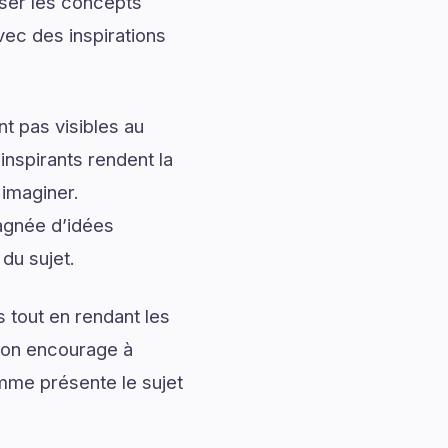
iser les concepts
ec des inspirations
t pas visibles au
nspirants rendent la
 imaginer.
agnée d’idées
du sujet.
 tout en rendant les
tion encourage à
mme présente le sujet