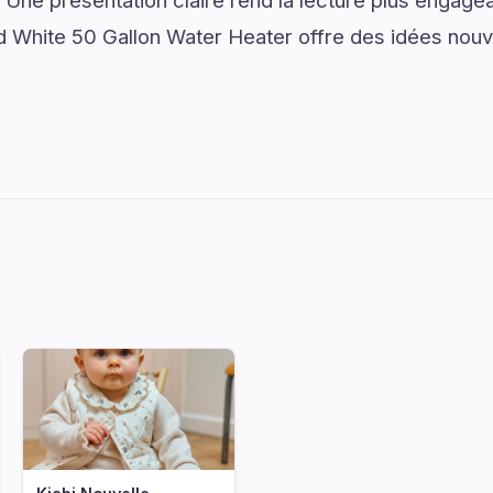
. Une présentation claire rend la lecture plus engagea
d White 50 Gallon Water Heater offre des idées nouv