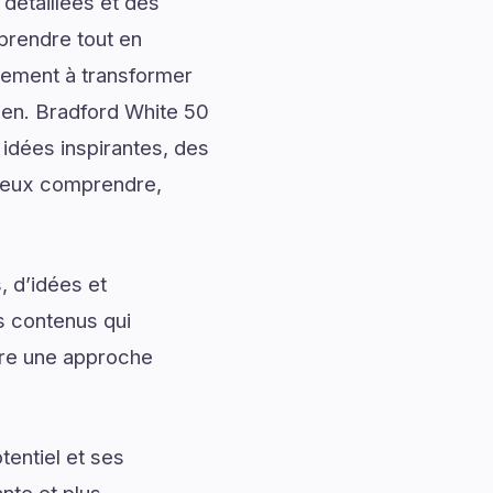
 détaillées et des
prendre tout en
alement à transformer
dien. Bradford White 50
idées inspirantes, des
 mieux comprendre,
, d’idées et
s contenus qui
ffre une approche
entiel et ses